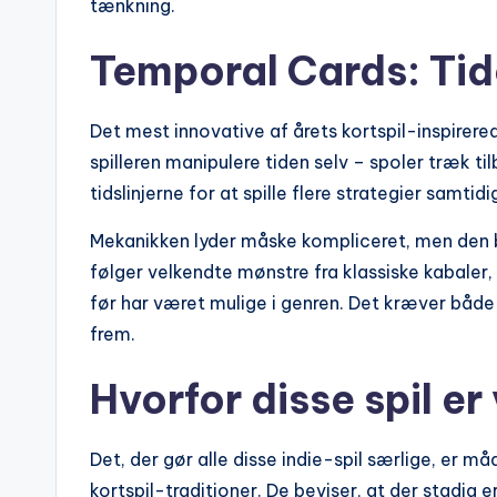
tænkning.
Temporal Cards: Ti
Det mest innovative af årets kortspil-inspirere
spilleren manipulere tiden selv – spoler træk t
tidslinjerne for at spille flere strategier samtidi
Mekanikken lyder måske kompliceret, men den b
følger velkendte mønstre fra klassiske kabaler
før har været mulige i genren. Det kræver både
frem.
Hvorfor disse spil e
Det, der gør alle disse indie-spil særlige, er m
kortspil-traditioner. De beviser, at der stadig e