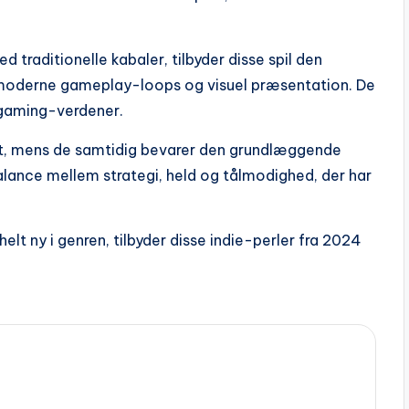
ed traditionelle kabaler, tilbyder disse spil den
 moderne gameplay-loops og visuel præsentation. De
 gaming-verdener.
rdet, mens de samtidig bevarer den grundlæggende
balance mellem strategi, held og tålmodighed, der har
elt ny i genren, tilbyder disse indie-perler fra 2024