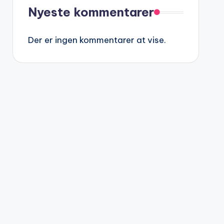
Nyeste kommentarer
Der er ingen kommentarer at vise.