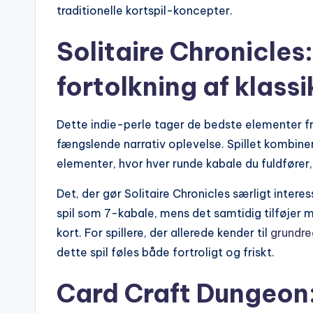
traditionelle kortspil-koncepter.
Solitaire Chronicle
fortolkning af klass
Dette indie-perle tager de bedste elementer fra
fængslende narrativ oplevelse. Spillet kombine
elementer, hvor hver runde kabale du fuldfører, 
Det, der gør Solitaire Chronicles særligt intere
spil som 7-kabale, mens det samtidig tilføje
kort. For spillere, der allerede kender til
grundre
dette spil føles både fortroligt og friskt.
Card Craft Dungeon